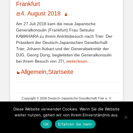
Frankfurt
Veröffentlicht
Autor
4. August 2018
am
Am 27.Juli 2018 kam die neue Japanische
Generalkonsulin (Frankfurt) Frau Setsuko
KAWAHARA zu ihrem Antrittsbesuch nach Trier. Der
Präsident der Deutsch-Japanischen Gesellschaft
Trier, Johann Aubart und der Generalsekretär der
DJG, Georg Dürig, begleiteten die Generalkonsulin
bei ihrem Besuch von JTI,
weiterlesen…
Kategorien
Allgemein
,
Startseite
Copyright © 2026 Deutsch-Japanische Gesellschaft Trier e. V.
Datenschutz
|
Kontakt
|
Impressum
Diese Website verwendet Cookies. Wenn Sie die Website
weiter nutzen, gehen wir von Ihrem Einverständnis aus.
OK
Erfahren Sie mehr