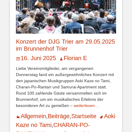
Konzert der DJG Trier am 29.05.2025
im Brunnenhof Trier
Veröffentlicht
Autor
16. Juni 2025
Florian E
am
Liebe Vereinsmitglieder, am vergangenen
Donnerstag fand ein außergewöhnliches Konzert mit
den japanischen Musikgruppen Aoki Kaze no Tami,
Charan-Po-Rantan und Samurai Apartment statt.
Rund 100 zahlende Gäste versammelten sich im
Brunnenhof, um ein musikalisches Erlebnis der
besonderen Art zu genießen –
weiterlesen…
Kategorien
Schlagworte
Allgemein
,
Beiträge
,
Startseite
Aoki
Kaze no Tami
,
CHARAN-PO-