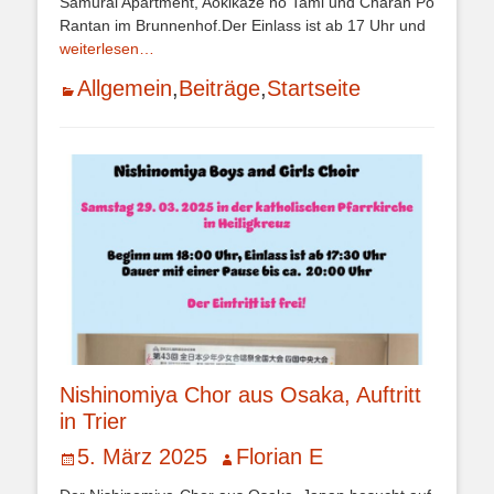
Samurai Apartment, Aokikaze no Tami und Charan Po
Rantan im Brunnenhof.Der Einlass ist ab 17 Uhr und
weiterlesen…
Kategorien
Allgemein
,
Beiträge
,
Startseite
Nishinomiya Chor aus Osaka, Auftritt
in Trier
Veröffentlicht
Autor
5. März 2025
Florian E
am