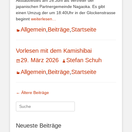
Altstadtfestes am 26.Juni als Vertreter der
japanischen Partnergemeinde Nagaoka. Es gibt
einen Umzug der um 18:40Uhr in der Glockenstrasse
beginnt
weiterlesen…
Kategorien
Allgemein
,
Beiträge
,
Startseite
Vorlesen mit dem Kamishibai
Veröffentlicht
Autor
29. März 2026
Stefan Schuh
am
Kategorien
Allgemein
,
Beiträge
,
Startseite
Beitrags-
←
Ältere Beiträge
Navigation
Suche
nach:
Neueste Beiträge