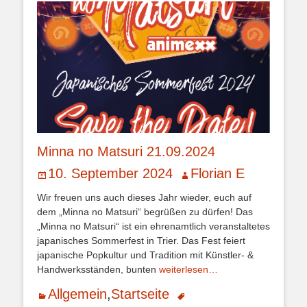
Minna no Matsuri 21.09.2024
Veröffentlicht
Autor
10. September 2024
Florian E
am
Wir freuen uns auch dieses Jahr wieder, euch auf
dem „Minna no Matsuri“ begrüßen zu dürfen! Das
„Minna no Matsuri“ ist ein ehrenamtlich veranstaltetes
japanisches Sommerfest in Trier. Das Fest feiert
japanische Popkultur und Tradition mit Künstler- &
Handwerksständen, bunten
weiterlesen…
Kategorien
Schlagworte
Allgemein
,
Startseite