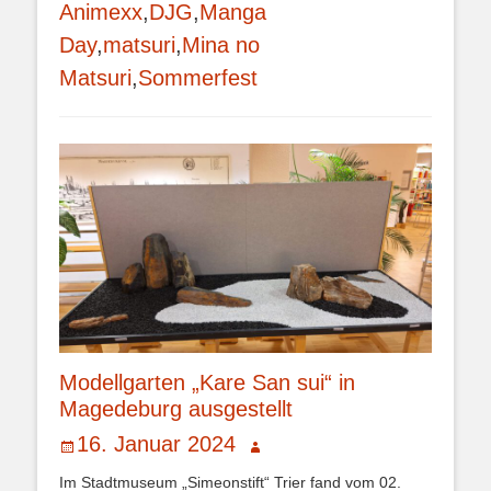
Animexx
,
DJG
,
Manga
Day
,
matsuri
,
Mina no
Matsuri
,
Sommerfest
Modellgarten „Kare San sui“ in
Magedeburg ausgestellt
Veröffentlicht
Autor
16. Januar 2024
am
Im Stadtmuseum „Simeonstift“ Trier fand vom 02.