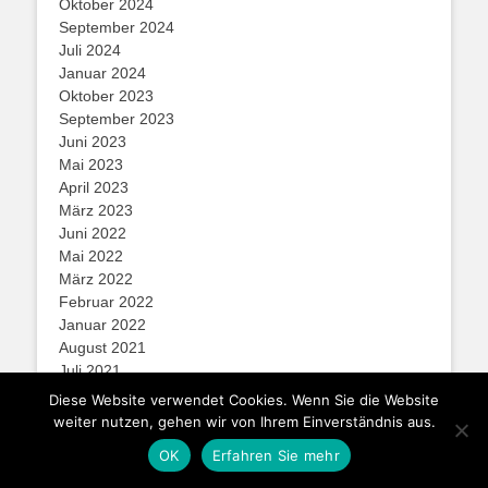
Oktober 2024
September 2024
Juli 2024
Januar 2024
Oktober 2023
September 2023
Juni 2023
Mai 2023
April 2023
März 2023
Juni 2022
Mai 2022
März 2022
Februar 2022
Januar 2022
August 2021
Juli 2021
Juni 2021
Diese Website verwendet Cookies. Wenn Sie die Website
Mai 2021
weiter nutzen, gehen wir von Ihrem Einverständnis aus.
Januar 2021
OK
Erfahren Sie mehr
Dezember 2020
August 2020