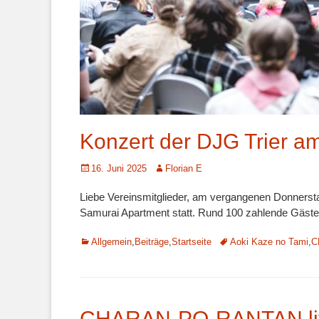
Konzert der DJG Trier a
Veröffentlicht
Autor
16. Juni 2025
Florian E
am
Liebe Vereinsmitglieder, am vergangenen Donnerst
Samurai Apartment statt. Rund 100 zahlende Gäste
Kategorien
Schlagworte
Allgemein
,
Beiträge
,
Startseite
Aoki Kaze no Tami
,
C
CHARAN-PO-RANTAN liv