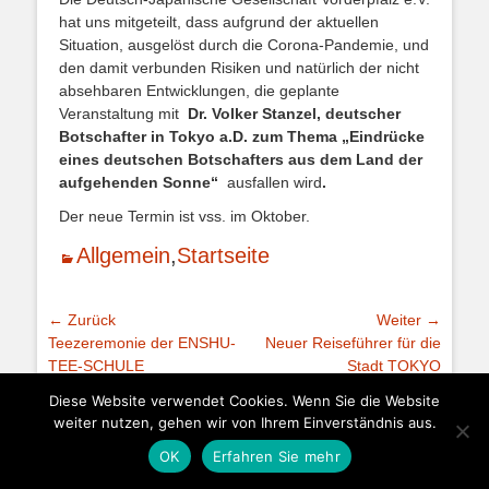
hat uns mitgeteilt, dass aufgrund der aktuellen
Situation, ausgelöst durch die Corona-Pandemie, und
den damit verbunden Risiken und natürlich der nicht
absehbaren Entwicklungen, die geplante
Veranstaltung mit
Dr. Volker Stanzel, deutscher
Botschafter in Tokyo a.D. zum Thema „Eindrücke
eines deutschen Botschafters aus dem Land der
aufgehenden Sonne“
ausfallen wird
.
Der neue Termin ist vss. im Oktober.
Kategorien
Allgemein
,
Startseite
Beitragsnavigation
← Zurück
Weiter →
Vorhergehender
Nächster
Teezeremonie der ENSHU-
Neuer Reiseführer für die
Beitrag:
Beitrag:
TEE-SCHULE
Stadt TOKYO
Diese Website verwendet Cookies. Wenn Sie die Website
weiter nutzen, gehen wir von Ihrem Einverständnis aus.
Copyright © 2026 Deutsch-Japanische Gesellschaft Trier e. V.
Datenschutz
|
Kontakt
|
Impressum
OK
Erfahren Sie mehr