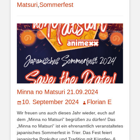
Matsuri
,
Sommerfest
Minna no Matsuri 21.09.2024
Veröffentlicht
Autor
10. September 2024
Florian E
am
Wir freuen uns auch dieses Jahr wieder, euch auf
dem „Minna no Matsuri“ begrüßen zu dürfen! Das
„Minna no Matsuri“ ist ein ehrenamtlich veranstaltetes
japanisches Sommerfest in Trier. Das Fest feiert
japanische Popkultur und Tradition mit Künstler- &